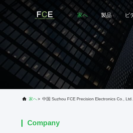
家へ
製品
ビ
家へ
>
中国 Suzhou FCE Precision Electronics Co., Lt
Company