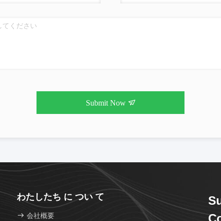
Submit Now
わたしたち に つい て
Su
会社概要
Co