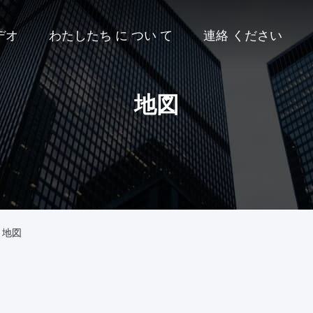
デオ
わたしたち に つい て
連絡 ください
地図
d. 地図