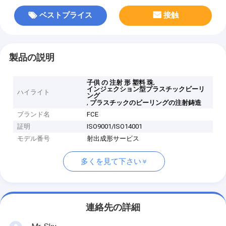
ベストプライス
接触
製品の説明
,
子供 の 注射 形 塑料 珠
インジェクション型プラスチックビーリ
ハイライト
ング
,
プラスチックのビーリングの注射鋳造
ブランド名
FCE
証明
ISO9001/ISO14001
モデル番号
射出成形サービス
多くを見て下さい
連絡先の詳細