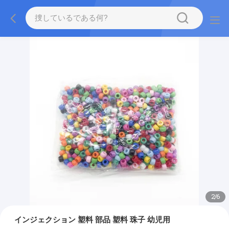
2
/
6
インジェクション 塑料 部品 塑料 珠子 幼児用